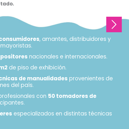
itado.
l consumidores
, amantes, distribuidores y
mayoristas.
xpositores
nacionales e internacionales.
 m2
de piso de exhibición.
écnicas de manualidades
provenientes de
ones del país.
profesionales con
50 tomadores de
cipantes.
leres
especializados en distintas técnicas