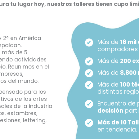
ra tu lugar hoy, nuestros talleres tienen cupo lim
y 2° en América
Más de
16 mi
spaldan.
compradores 
a más de 5
endo actividades
Más de
200 e
io. Reunimos en el
Más de
8,800
empresas,
ros del mundo.
Más de
100 t
distintas regi
pensado para los
ivos de las artes
Encuentro de 
les de la industria
decisión
parti
los, estambres,
esiones, lettering,
Más de 10 Tal
en tendencia.