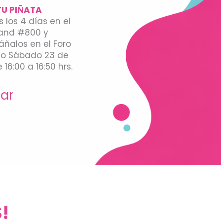
TU PIÑATA
s los 4 días en el
and #800 y
ñalos en el Foro
vo Sábado 23 de
16:00 a 16:50 hrs.
gar
!